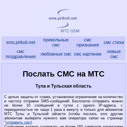
прикольные
смс
sms.prikoli.net
смс стихи
смс
признания
смс
новые
любовные смс
смс картинки
поздравления
смс
Послать СМС на МТС
Тула и Тульская область
С целью защиты от спама, установлено ограничение на количество
и частоту отправки SMS-сообщений. Бесплатно отправить можно
не более 10 сообщений в сутки с одного IP-адреса, с
периодичностью не чаще 1 раза в минуту и только для абонентов
МТС Тулы и Тульской области (чтобы послать sms другим
абонентам выберите нужного вам оператора связи на странице
"
отправить смс
).
Сообщение должно содержать не более 160 символов латинскими