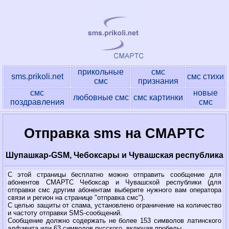
прикольные
смс
sms.prikoli.net
смс стихи
смс
признания
смс
новые
любовные смс
смс картинки
поздравления
смс
Отправка sms на СМАРТС
Шупашкар-GSM, Чебоксары и Чувашская республика
С этой страницы бесплатно можно отправить сообщение для
абонентов СМАРТС Чебоксар и Чувашской республики (для
отправки смс другим абонентам выберите нужного вам оператора
связи и регион на странице "отправка смс").
С целью защиты от спама, установлено ограничение на количество
и частоту отправки SMS-сообщений.
Сообщение должно содержать не более 153 символов латинского
алфавита или 63 символов русского, включая пробелы.