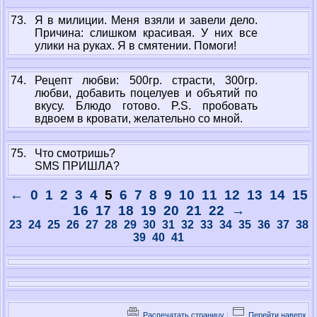
73.
Я в милиции. Меня взяли и завели дело.
Причина: слишком красивая. У них все
улики на руках. Я в смятении. Помоги!
74.
Рецепт любви: 500гр. страсти, 300гр.
любви, добавить поцелуев и объятий по
вкусу. Блюдо готово. P.S. пробовать
вдвоем в кровати, желательно со мной.
75.
Что смотришь?
SMS ПРИШЛА?
←
0
1
2
3
4
5
6
7
8
9
10
11
12
13
14
15
16
17
18
19
20
21
22
→
23
24
25
26
27
28
29
30
31
32
33
34
35
36
37
38
39
40
41
Распечатать страницу
|
Перейти наверх