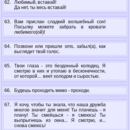
62.
Любимый, вставай!
Да нет, ты весь вставай!
63.
Вам прислан сладкий волшебный сон!
Посылку можете забрать в кровати
любимого(ой)!
64.
Позвони или пришли sms, забыл(а), как
выглядит твой голос.
65.
Твои глаза - это бездонный колодец. Я
смотрю в них и утопаю в бесконечности,
от которой… веет холодом и сыростью.
66.
Будешь проходить мимо - проходи.
67.
Я хочу, чтобы ты знала, что наша дружба
многое значит для меня! Ты плачешь - я
плачу! Ты смеёшься - я смеюсь! Ты
выпрыгнешь из окна... Я смотрю, и...
снова смеюсь!