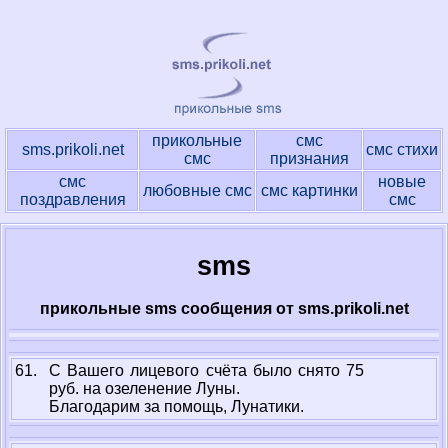
прикольные
смс
sms.prikoli.net
смс стихи
смс
признания
смс
новые
любовные смс
смс картинки
поздравления
смс
sms
прикольные sms сообщения от sms.prikoli.net
61.
С Вашего лицевого счёта было снято 75
руб. на озеленение Луны.
Благодарим за помощь, Лунатики.